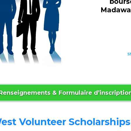
bours
Madawask
Renseignements & Formulaire d’inscriptio
est Volunteer Scholarship