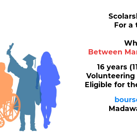
Scolars
For a 
Whe
Between Mar
16 years (1
Volunteering
Eligible for t
bours
Madawa