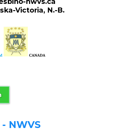
esbino-nwvs.ca
a-Victoria, N.-B.
n
s - NWVS