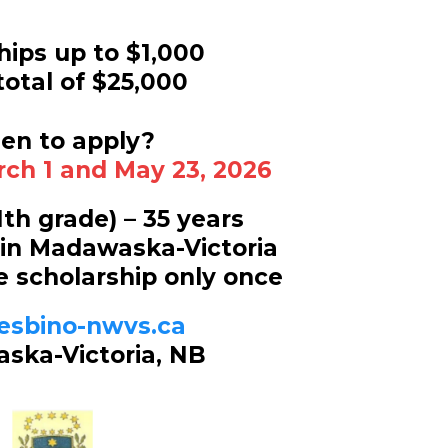
hips up to $1,000
total of $25,000
n to apply?
ch 1 and May 23, 2026
1th grade) – 35 years
 in Madawaska-Victoria
he scholarship only once
esbino-nwvs.ca
ska-Victoria, NB